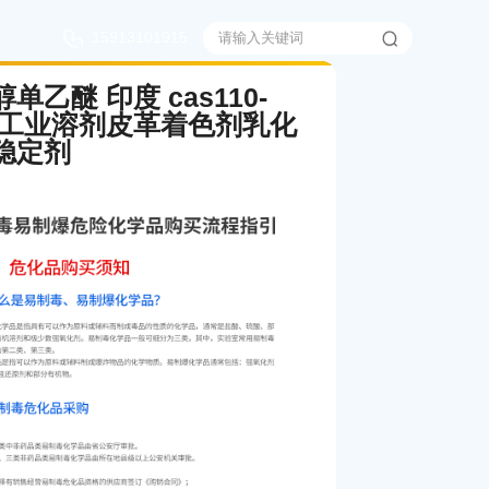
15913101915
单乙醚 印度 cas110-
-5 工业溶剂皮革着色剂乳化
稳定剂