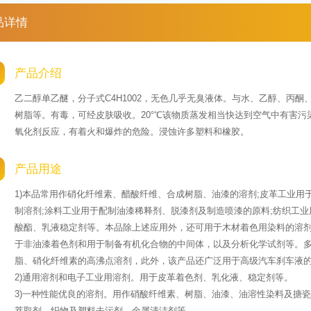
品详情
产品介绍
乙二醇单乙醚，分子式C4H1002，无色几乎无臭液体。与水、乙醇、丙
树脂等。有毒，可经皮肤吸收。20°℃该物质蒸发相当快达到空气中有害
氧化剂反应，有着火和爆炸的危险。浸蚀许多塑料和橡胶。
产品用途
1)本品常用作硝化纤维素、醋酸纤维、合成树脂、油漆的溶剂;皮革工业用于
制溶剂;涂料工业用于配制油漆稀释剂、脱漆剂及制造喷漆的原料;纺织工业
酸酯、乳液稳定剂等。本品除上述应用外，还可用于木材着色用染料的溶
于非油漆着色剂和用于制备有机化合物的中间体，以及分析化学试剂等。
脂、硝化纤维素的高沸点溶剂，此外，该产品还广泛用于高级汽车刹车液
2)通用溶剂和电子工业用溶剂。用于皮革着色剂、乳化液、稳定剂等。
3)一种性能优良的溶剂。用作硝酸纤维素、树脂、油漆、油溶性染料及搪
萃取剂、织物及塑料去污剂、金属清洁剂等。