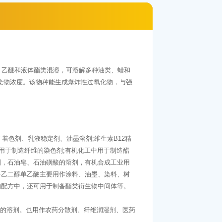
酮、乙醚和液体酯类混溶，可溶解多种油类、蜡和
污染物浓度。该物种能生成爆炸性过氧化物，与强
着色剂、乳液稳定剂、油墨溶剂;维生素B12精
用于制造纤维的染色剂;有机化工中用于制造醋
剂，石油皂、石油磺酸的溶剂，有机合成工业用
多乙二醇单乙醚主要用作涂料、油墨、染料、树
的配方中，还可用于制备酯类衍生物中间体等。
瓷的溶剂。也用作农药分散剂、纤维润湿剂、医药