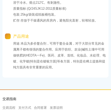
溶于冷水。熔点212℃。有刺激性。
质量指标:(Q/24SJK12-2011质量标准)
包装:25kg/袋装或纸板桶包装。
贮存:存放于干燥通风的库房内，避免阳光直射，轻堆轻放。
产品用途
用途:本品为多价鳌合剂，可用于鳌合金属，对于大部分常见的金
属离子都有很强的鳌合作用。应用于纺织、农业(碱性土壤中可用
做铁肥的HEDTA一Fe)、医药、皮革、造纸、化妆品、水处理、电
镀、化学镀(特别是在镀银方面)等各方面，特别是在稀土提炼和提
纯方面具有非常重要的应用。
交易指南
交易流程
支付方式
合同签署
发票说明