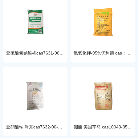
亚硫酸氢钠银桥cas7631-90-5用作漂白剂防腐剂抗氧化剂细菌抑制剂
氢氧化钾-95%优利德 cas： 1310-58-3工业级 含量95%印染漂白和丝光
亚硝酸钠 泽东cas7632-00-0工业级防锈剂媒染剂漂白剂金属热处理剂
硼酸 美国车马 cas10043-35-3可作为防锈剂、润滑剂和热氧化稳定剂