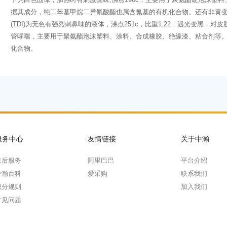
据其成分，纯二苯基甲烷二异氰酸酯也属含氮基的有机化合物。还有非黄变型的
(TDI)为无色有强烈刺鼻味的液体，沸点251c，比重1.22，遇光变黑
管哮喘，主要用于聚氨酯泡沫塑料、涂料、合成橡胶、绝缘漆、粘合剂等
化合物。
服务中心
友情链接
关于中瀚
售后服务
阿里巴巴
平台介绍
中瀚百科
爱采购
联系我们
积分规则
加入我们
常见问题