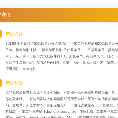
品详情
产品介绍
TDI-80:主要是指含80%质量百分含量的2,4-甲苯二异氰酸酯和20%质量
甲苯二异氰酸酯,别名:二异氰酸甲苯酯,甲代亚苯基，，甲基亚苯基二异氰
甲苯二胺。甲苯二胺与光气反应即得TDl。无色液体。有刺鼻气味。日光
反应产生二氧化碳。能与乙醇(分解)、乙醚、丙酮、四氯化碳、苯、氯苯
癌可能性。有刺激性。
产品用途
单异氰酸酯是有机合成的重要中间体，可制成一系列氨基甲酸酯类杀虫剂、
等的防水性。二官能团及以上的异氰酸酯可用于合成一系列性能优良的聚
剂、合成革、人造木材等。目前应用最广、产量最大的是有:二苯基甲烷二异氰酸酯(Methy
称MDI) ;甲苯二异氰酸酯(Toluene Diisocyanate，简称TDI)。二苯基
下为白色固体，加热时有刺激臭味,沸点196c，主要用于聚氨酯硬泡沫塑