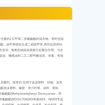
百分含量的2,6-甲苯二异氰酸酯的混合物。有时也指
酸酯。由甲苯硝化生成二硝基甲苯,再经还原得到
下色变深。氢氧化钠或叔胺能引起聚合作用。与水
、煤油、橄榄油和二乙二醇甲醚混溶。有毒。有致
杀菌剂、除草剂,也用于改进塑料、织物、皮革
氨酯泡沫塑料、橡胶、弹力纤维、涂料、胶粘
lenediphenyl Diisocyanate，简
甲烷二异氰酸酯(MDI)分为纯MDI和粗MDI。纯MDI常温
料、合成纤维、合成橡胶、合成革、粘合剂等。根