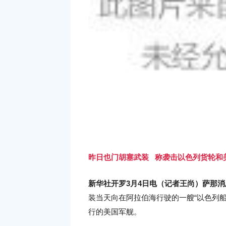
昨日
也门胡塞武装
称袭击以色列货轮和
新华社开罗3月4日电（记者王尚）萨那消
装当天向在阿拉伯海行驶的一艘“以色列
行的美国军舰。