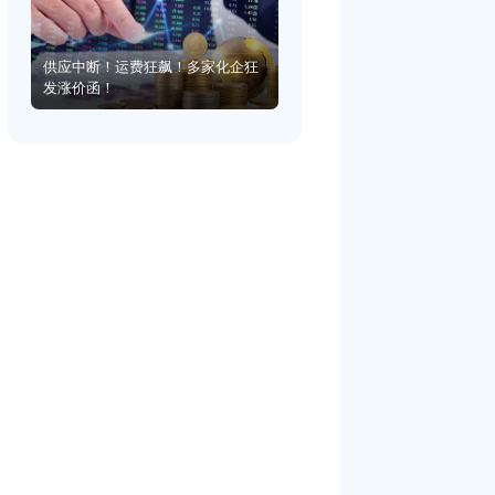
供应中断！运费狂飙！多家化企狂
发涨价函！