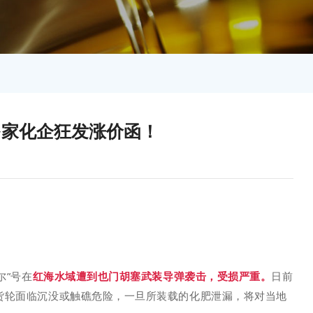
多家化企狂发涨价函！
尔”号在
红海水域遭到也门胡塞武装导弹袭击，受损严重。
日前
货轮面临沉没或触礁危险，一旦所装载的化肥泄漏，将对当地